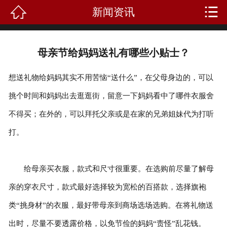


新闻资讯
首页
关于我们
母亲节给妈妈送礼有哪些小贴士？
产品中心
想送礼物给妈妈其实不用苦恼“送什么”，在父母身边的，可以
新闻资讯
挑个时间和妈妈出去逛逛街，留意一下妈妈看中了哪件衣服舍
不得买；在外的，可以拜托父亲或是在家的兄弟姐妹代为打听
成功案例
打。
礼品知识
客户留言
给母亲买衣服，款式和尺寸很重要。在选购前尽量了解母
亲的穿衣尺寸，款式最好选择较为宽松的百搭款，选择旗袍
人才招聘
类“挑身材”的衣服，最好带母亲到商场选场选购。在将礼物送
联系我们
出时，尽量不要透露价格，以免节俭的妈妈“责怪”乱花钱。